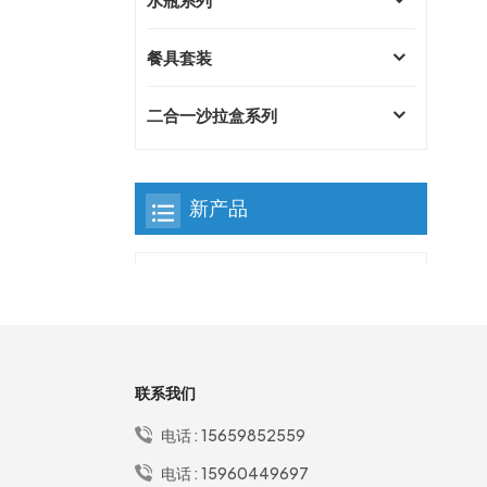
餐具套装
二合一沙拉盒系列
新产品
优质简约304不锈钢饭盒
单层无徽标 1000 毫升便
当盒
联系我们
免费名称生活方式礼物防
漏便携式便当午餐盒带餐
电话 :
15659852559
具套装
电话 :
15960449697