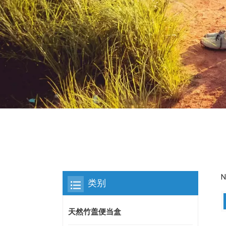
N
类别
天然竹盖便当盒