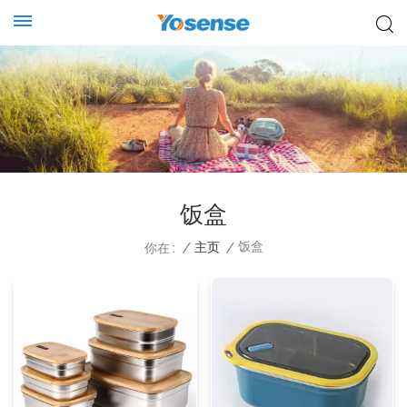
饭盒
饭盒
/
主页
/
你在 :