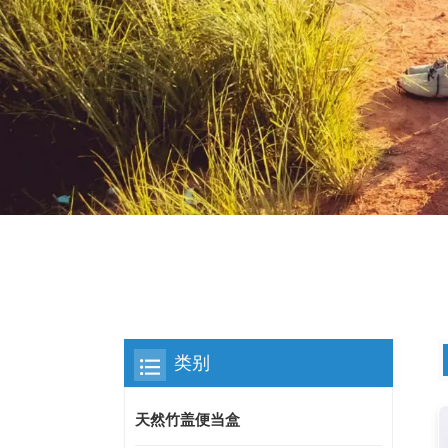
类别
天然竹盖便当盒