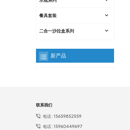
餐具套装
二合一沙拉盒系列
新产品
优质简约304不锈钢饭盒
单层无徽标 1000 毫升便
当盒
联系我们
免费名称生活方式礼物防
漏便携式便当午餐盒带餐
电话 :
15659852559
具套装
电话 :
15960449697