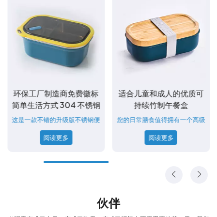
环保工厂制造商免费徽标
适合儿童和成人的优质可
简单生活方式 304 不锈钢
持续竹制午餐盒
不含 BPA 返校午餐盒
这是一款不错的升级版不锈钢便
您的日常膳食值得拥有一个高级
当盒，非常漂亮，适合作为礼物
防漏便当盒，并配有适合成人和
阅读更多
阅读更多
送给家人和朋友。便携式优质多
儿童的专用餐具。该盒子易于使
层饭盒 非常适合在露营、远足、
用、干净且便携，带有定制徽
公园、办公室或户外时享用三明
标、颜色和包装。
治、沙拉、意大利面、一些浆果
和小椒盐脆饼等
伙伴