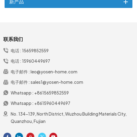
新产品
联系我们
电话 :
15659852559
电话 :
15960449697
电子邮件 :
leo@yosen-home.com
电子邮件 :
sales1@yosen-home.com
Whatsapp :
+8615659852559
Whatsapp :
+8615960449697
No. 134-139, North District, Wuzhou Building Materials City,
Quanzhou, Fujian