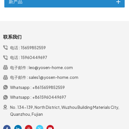
新产品
联系我们
电话 :
15659852559
电话 :
15960449697
电子邮件 :
leo@yosen-home.com
电子邮件 :
sales1@yosen-home.com
Whatsapp :
+8615659852559
Whatsapp :
+8615960449697
No. 134-139, North District, Wuzhou Building Materials City,
Quanzhou, Fujian